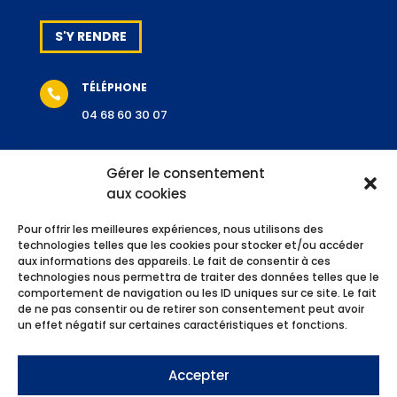
S'Y RENDRE
TÉLÉPHONE

04 68 60 30 07
Gérer le consentement
aux cookies
NOUS CONTACTER
Pour offrir les meilleures expériences, nous utilisons des
SIRET / APE / RCS
technologies telles que les cookies pour stocker et/ou accéder

aux informations des appareils. Le fait de consentir à ces
313 211 864 00027
technologies nous permettra de traiter des données telles que le
4312 B
comportement de navigation ou les ID uniques sur ce site. Le fait
de ne pas consentir ou de retirer son consentement peut avoir
Carcassonne
B 313 211 864
un effet négatif sur certaines caractéristiques et fonctions.
Accepter